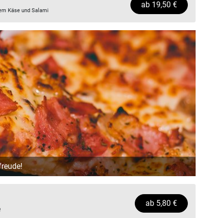
ab
19,50
€
chem Käse und Salami
freude!
ab
5,80
€
e