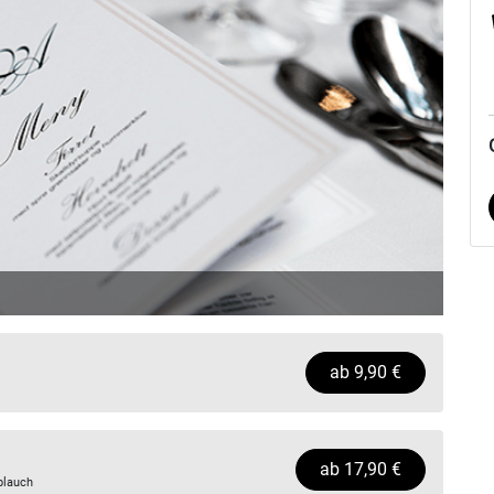
ab
9,90
€
ab
17,90
€
blauch