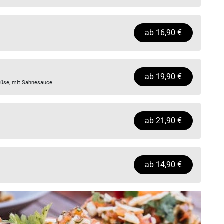
ab
16,90
€
ab
19,90
€
emüse, mit Sahnesauce
ab
21,90
€
ab
14,90
€