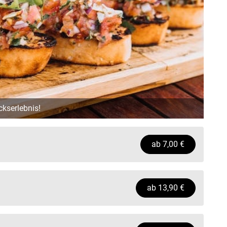
kserlebnis!
ab
7,00
€
ab
13,90
€