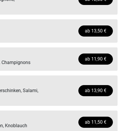
ab
13,50
€
ab
11,90
€
n, Champignons
erschinken, Salami,
ab
13,90
€
ab
11,50
€
en, Knoblauch