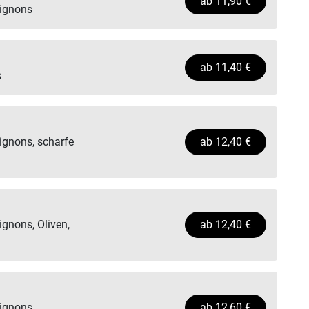
ab
11,90
€
pignons
ab
11,40
€
s
ignons, scharfe
ab
12,40
€
gnons, Oliven,
ab
12,40
€
ignons,
ab
12,60
€